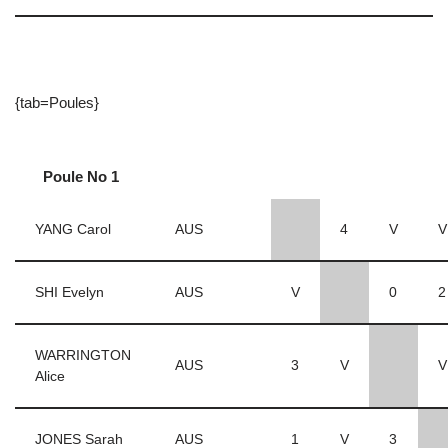
{tab=Poules}
Poule No 1
YANG Carol
AUS
4
V
V
SHI Evelyn
AUS
V
0
2
WARRINGTON
AUS
3
V
V
Alice
JONES Sarah
AUS
1
V
3