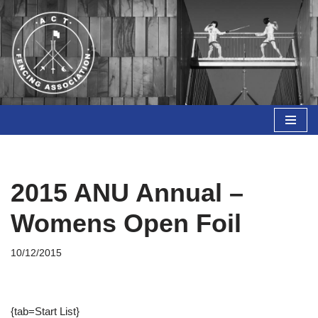
Skip
to
content
2015 ANU Annual –
Womens Open Foil
10/12/2015
{tab=Start List}