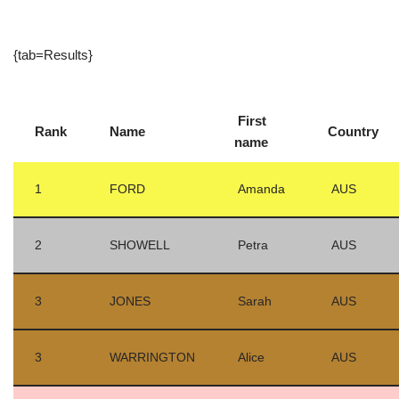
{tab=Results}
First
Rank
Name
Country
name
1
FORD
Amanda
AUS
2
SHOWELL
Petra
AUS
3
JONES
Sarah
AUS
3
WARRINGTON
Alice
AUS